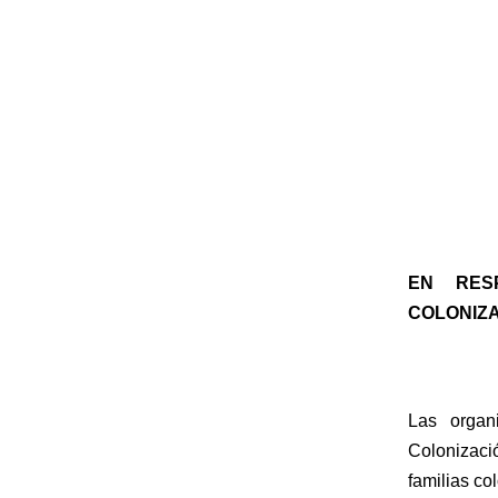
EN RES
COLONIZA
Las organ
Colonizació
familias co