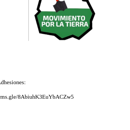
dhesiones:
forms.gle/8AbiuhK3EuYbACZw5