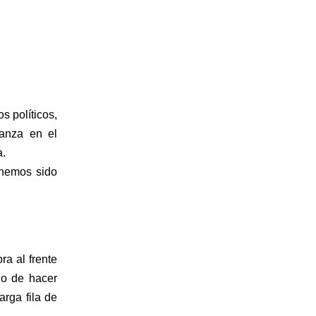
 políticos, 
anza en el 
. 
hemos sido 
a al frente 
o de hacer 
rga fila de 