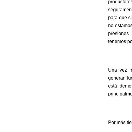
productores
seguramente
para que si
no estamos 
presiones 
tenemos po
Una vez m
generan fue
está demos
principalme
Por más tie