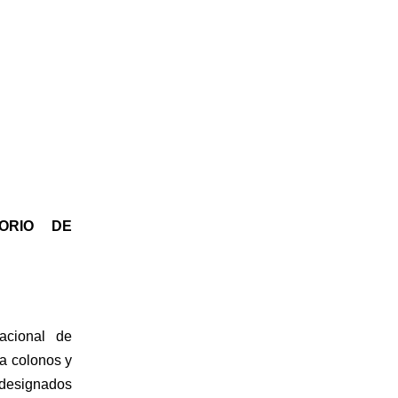
RIO DE 
cional de 
a colonos y 
 designados 