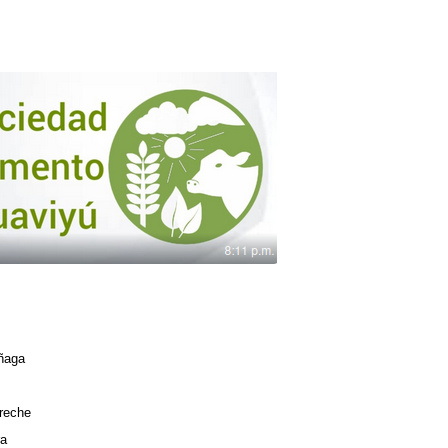
añaga
reche
ra